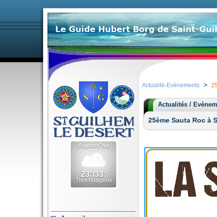
>
Actualité-Evènements
25
Actualités / Evène
25ème Sauta Roc à Sa
Météo Saint-
Guilhem-le-Désert