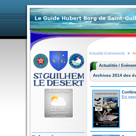
>
Actualité-Evènements
Ar
Actualités / Evène
Archives 2014 des é
Confére
En savo
Météo Saint-
Guilhem-le-Désert