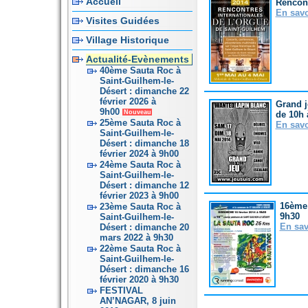
Accueil
Rencont
En savo
Visites Guidées
Village Historique
Actualité-Evènements
40ème Sauta Roc à
Saint-Guilhem-le-
Désert : dimanche 22
février 2026 à
Grand j
9h00
Nouveau
de 10h 
25ème Sauta Roc à
En savo
Saint-Guilhem-le-
Désert : dimanche 18
février 2024 à 9h00
24ème Sauta Roc à
Saint-Guilhem-le-
Désert : dimanche 12
février 2023 à 9h00
16ème 
23ème Sauta Roc à
9h30
Saint-Guilhem-le-
En sav
Désert : dimanche 20
mars 2022 à 9h30
22ème Sauta Roc à
Saint-Guilhem-le-
Désert : dimanche 16
février 2020 à 9h30
FESTIVAL
AN’NAGAR, 8 juin