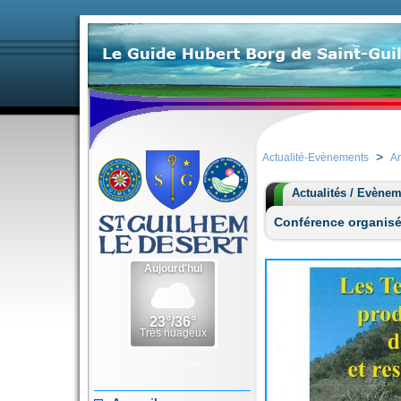
>
Actualité-Evènements
Ar
Actualités / Evène
Conférence organisée
Météo Saint-
Guilhem-le-Désert