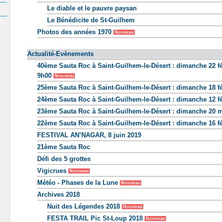
Le diable et le pauvre paysan
Le Bénédicite de St-Guilhem
Photos des années 1970
Nouveau
Actualité-Evènements
40ème Sauta Roc à Saint-Guilhem-le-Désert : dimanche 22 fé
9h00
Nouveau
25ème Sauta Roc à Saint-Guilhem-le-Désert : dimanche 18 fé
24ème Sauta Roc à Saint-Guilhem-le-Désert : dimanche 12 fé
23ème Sauta Roc à Saint-Guilhem-le-Désert : dimanche 20 m
22ème Sauta Roc à Saint-Guilhem-le-Désert : dimanche 16 fé
FESTIVAL AN’NAGAR, 8 juin 2019
21ème Sauta Roc
Défi des 5 grottes
Vigicrues
Nouveau
Météo - Phases de la Lune
Nouveau
Archives 2018
Nuit des Légendes 2018
Nouveau
FESTA TRAIL Pic St-Loup 2018
Nouveau