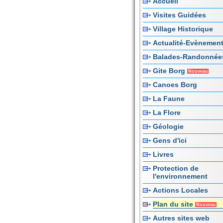
Accueil
Visites Guidées
Village Historique
Actualité-Evènemen
Balades-Randonnée
Gite Borg
Nouveau
Canoes Borg
La Faune
La Flore
Géologie
Gens d'ici
Livres
Protection de
l'environnement
Actions Locales
Plan du site
Nouveau
Autres sites web