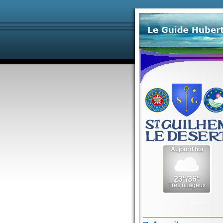
Météo Saint-
Guilhem-le-Désert