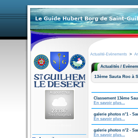
>
Actualité-Evènements
Ar
Actualités / Evène
13ème Sauta Roc à Sa
Classement 13ème Saut
En savoir plus...
galerie photos n°1 - S
En savoir plus...
Météo Saint-
Guilhem-le-Désert
galerie photos n°2 - S
En savoir plus...