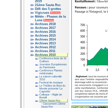
2019
21ème Sauta Roc
Défi des 5 grottes
Vigicrues
Nouveau
Météo - Phases de la
Lune
Nouveau
Archives 2018
Archives 2017
Archives 2016
Archives 2015
Archives 2014
Archives 2013
Archives 2012
Archives 2011
Archives 2010
Conférence Amis de St-
Guilhem
Journées Européennes
du Patrimoine
Conférence Plantes
médicinales
La saison culturelle
2010
Festival de musique
Le Théâtre du Bout du
Monde présente 'La
Cagnotte'
Colloque - l'Aigle de
Bonelli
13ème Sauta-Roc
- Classement 13ème
Sauta Roc