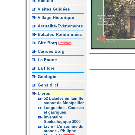
Accueil
Visites Guidées
Village Historique
Actualité-Evènements
Balades-Randonnées
Gite Borg
Nouveau
Canoes Borg
La Faune
La Flore
Géologie
Gens d'ici
Livres
52 balades en famille
autour de Montpellier
Languedoc - Causses
et garrigues
Inventaire
Spéléologique 3000
Livre - L'insomnie du
monde - Philippe