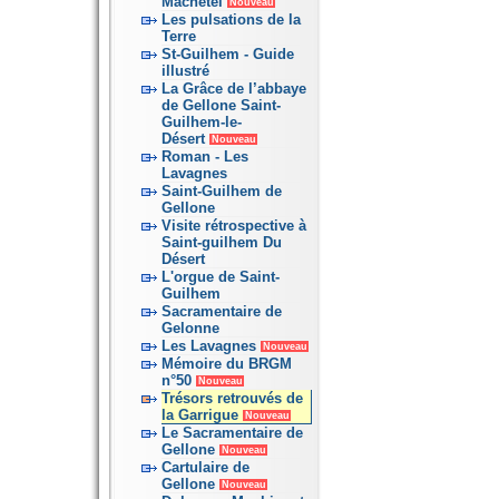
Machetel
Nouveau
Les pulsations de la
Terre
St-Guilhem - Guide
illustré
La Grâce de l’abbaye
de Gellone Saint-
Guilhem-le-
Désert
Nouveau
Roman - Les
Lavagnes
Saint-Guilhem de
Gellone
Visite rétrospective à
Saint-guilhem Du
Désert
L'orgue de Saint-
Guilhem
Sacramentaire de
Gelonne
Les Lavagnes
Nouveau
Mémoire du BRGM
n°50
Nouveau
Trésors retrouvés de
la Garrigue
Nouveau
Le Sacramentaire de
Gellone
Nouveau
Cartulaire de
Gellone
Nouveau